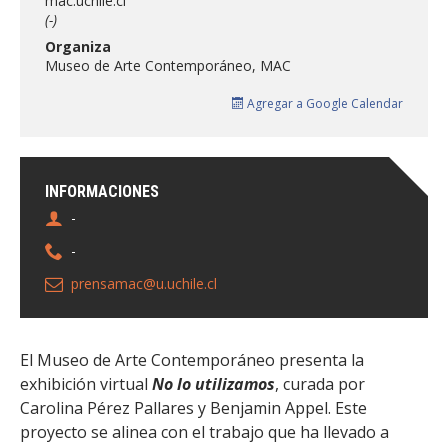
mac.uchile.cl
FACULTAD
(-)
Organiza
Estudiantes
Funcionarias/os
Museo de Arte Contemporáneo, MAC
Académicas/os
Egresadas/os
Agregar a Google Calendar
INFORMACIONES
-
-
prensamac@u.uchile.cl
El Museo de Arte Contemporáneo presenta la
exhibición virtual
No lo utilizamos
, curada por
Carolina Pérez Pallares y Benjamin Appel. Este
proyecto se alinea con el trabajo que ha llevado a