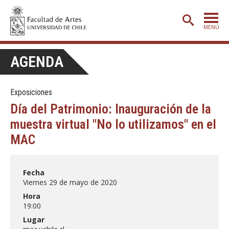
MENÚ
PORTADA
AGENDA
ADMISIÓN
Exposiciones
ETAPA BÁSICA
Día del Patrimonio: Inauguración de la
CARRERAS
muestra virtual "No lo utilizamos" en el
POSTGRADO
MAC
EXTENSIÓN
Fecha
CREACIÓN
E INVESTIGACIÓN
Viernes 29 de mayo de 2020
BIBLIOTECA
Hora
19:00
DEPARTAMENTOS
Lugar