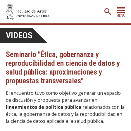
MENÚ
PORTADA
VIDEOS
ADMISIÓN
Seminario "Ética, gobernanza y
ETAPA BÁSICA
reproducibilidad en ciencia de datos y
CARRERAS
salud pública: aproximaciones y
POSTGRADO
propuestas transversales"
EXTENSIÓN
El encuentro tuvo como objetivo generar un espacio
CREACIÓN
E INVESTIGACIÓN
de discusión y propuesta para avanzar en
lineamientos de política pública
relacionados con la
BIBLIOTECA
ética, la gobernanza de datos y la reproducibilidad en
la ciencia de datos aplicada a la salud pública.
DEPARTAMENTOS