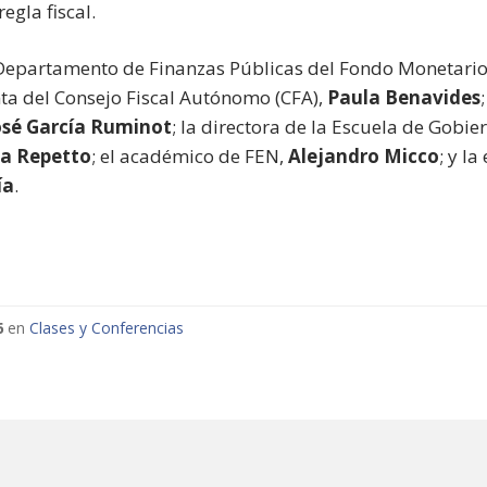
egla fiscal.
l Departamento de Finanzas Públicas del Fondo Monetario 
nta del Consejo Fiscal Autónomo (CFA),
Paula Benavides
osé García Ruminot
; la directora de la Escuela de Gobier
a Repetto
; el académico de FEN,
Alejandro Micco
; y l
ía
.
6
en
Clases y Conferencias