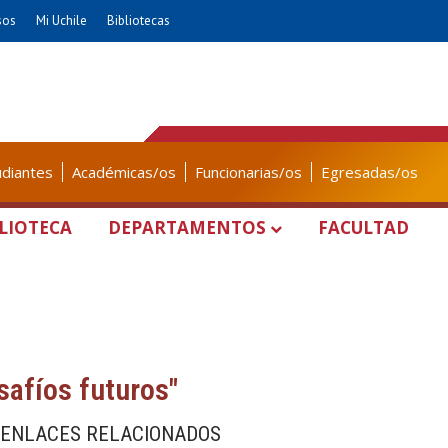
sos
Mi Uchile
Bibliotecas
udiantes
Académicas/os
Funcionarias/os
Egresadas/os
LIOTECA
DEPARTAMENTOS
FACULTAD
safíos futuros"
ENLACES RELACIONADOS