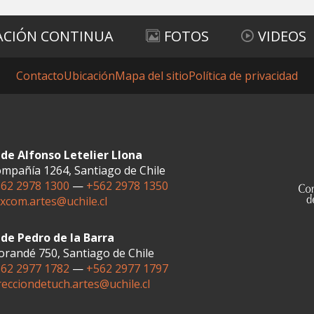
ACIÓN CONTINUA
FOTOS
VIDEOS
Contacto
Ubicación
Mapa del sitio
Política de privacidad
de Alfonso Letelier Llona
mpañía 1264, Santiago de Chile
62 2978 1300
—
+562 2978 1350
xcom.artes@uchile.cl
de Pedro de la Barra
randé 750, Santiago de Chile
62 2977 1782
—
+562 2977 1797
recciondetuch.artes@uchile.cl