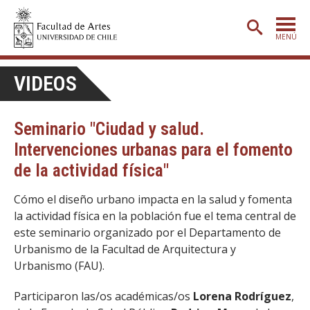
MENÚ
PORTADA
VIDEOS
ADMISIÓN
Seminario "Ciudad y salud.
ETAPA BÁSICA
Intervenciones urbanas para el fomento
CARRERAS
de la actividad física"
POSTGRADO
Cómo el diseño urbano impacta en la salud y fomenta
EXTENSIÓN
la actividad física en la población fue el tema central de
este seminario organizado por el Departamento de
CREACIÓN
E INVESTIGACIÓN
Urbanismo de la Facultad de Arquitectura y
BIBLIOTECA
Urbanismo (FAU).
DEPARTAMENTOS
Participaron las/os académicas/os
Lorena Rodríguez
,