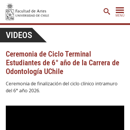
MENÚ
PORTADA
VIDEOS
ADMISIÓN
Ceremonia de Ciclo Terminal
ETAPA BÁSICA
Estudiantes de 6° año de la Carrera de
CARRERAS
Odontología UChile
POSTGRADO
Ceremonia de finalización del ciclo clínico intramuro
EXTENSIÓN
del 6° año 2026.
CREACIÓN
E INVESTIGACIÓN
BIBLIOTECA
DEPARTAMENTOS