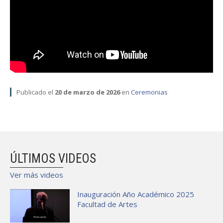
FACULTAD
Estudiantes
Funcionarias/os
Académicas/os
Egresadas/os
Publicado el
20 de marzo de 2026
en
Ceremonias
ÚLTIMOS VIDEOS
Ver más videos
Inauguración Año Académico 2025
Facultad de Artes