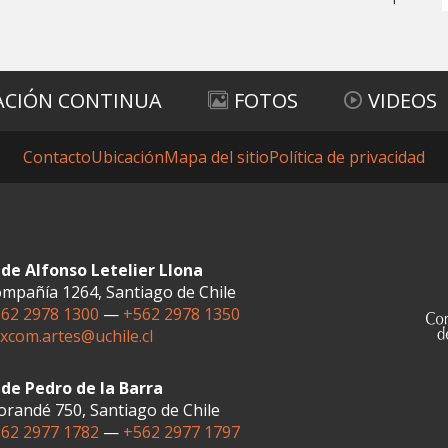
ACIÓN CONTINUA
FOTOS
VIDEOS
Contacto
Ubicación
Mapa del sitio
Política de privacidad
de Alfonso Letelier Llona
mpañía 1264, Santiago de Chile
62 2978 1300
—
+562 2978 1350
xcom.artes@uchile.cl
de Pedro de la Barra
randé 750, Santiago de Chile
62 2977 1782
—
+562 2977 1797