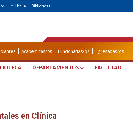
sos
Mi Uchile
Bibliotecas
udiantes
Académicas/os
Funcionarias/os
Egresadas/os
LIOTECA
DEPARTAMENTOS
FACULTAD
tales en Clínica