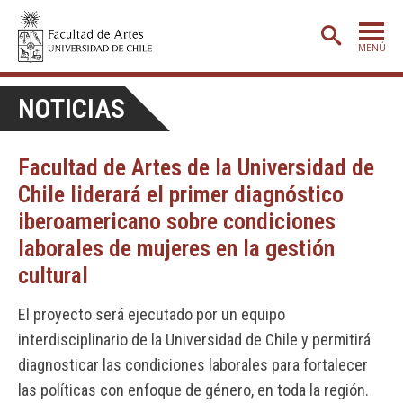
MENÚ
PORTADA
NOTICIAS
ADMISIÓN
Facultad de Artes de la Universidad de
ETAPA BÁSICA
Chile liderará el primer diagnóstico
CARRERAS
iberoamericano sobre condiciones
POSTGRADO
laborales de mujeres en la gestión
cultural
EXTENSIÓN
CREACIÓN
E INVESTIGACIÓN
El proyecto será ejecutado por un equipo
interdisciplinario de la Universidad de Chile y permitirá
BIBLIOTECA
diagnosticar las condiciones laborales para fortalecer
DEPARTAMENTOS
las políticas con enfoque de género, en toda la región.