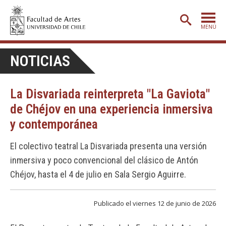
MENÚ
PORTADA
NOTICIAS
ADMISIÓN
La Disvariada reinterpreta "La Gaviota"
ETAPA BÁSICA
de Chéjov en una experiencia inmersiva
CARRERAS
y contemporánea
POSTGRADO
El colectivo teatral La Disvariada presenta una versión
EXTENSIÓN
inmersiva y poco convencional del clásico de Antón
CREACIÓN
E INVESTIGACIÓN
Chéjov, hasta el 4 de julio en Sala Sergio Aguirre.
BIBLIOTECA
Publicado el viernes 12 de junio de 2026
DEPARTAMENTOS