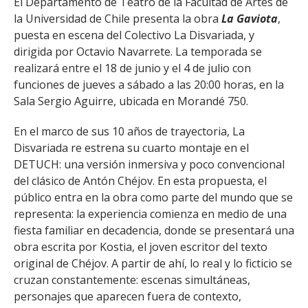
El Departamento de Teatro de la Facultad de Artes de
FACULTAD
la Universidad de Chile presenta la obra
La Gaviota
,
puesta en escena del Colectivo La Disvariada, y
Estudiantes
Funcionarias/os
dirigida por Octavio Navarrete. La temporada se
Académicas/os
Egresadas/os
realizará entre el 18 de junio y el 4 de julio con
funciones de jueves a sábado a las 20:00 horas, en la
Sala Sergio Aguirre, ubicada en Morandé 750.
En el marco de sus 10 años de trayectoria, La
Disvariada re estrena su cuarto montaje en el
DETUCH: una versión inmersiva y poco convencional
del clásico de Antón Chéjov. En esta propuesta, el
público entra en la obra como parte del mundo que se
representa: la experiencia comienza en medio de una
fiesta familiar en decadencia, donde se presentará una
obra escrita por Kostia, el joven escritor del texto
original de Chéjov. A partir de ahí, lo real y lo ficticio se
cruzan constantemente: escenas simultáneas,
personajes que aparecen fuera de contexto,