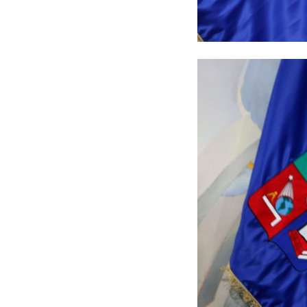
"Hoy asistimos a una tran
institución sino que tambié