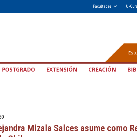
Facultades
U-Cur
Est
POSTGRADO
EXTENSIÓN
CREACIÓN
BIB
30
ejandra Mizala Salces asume como Re