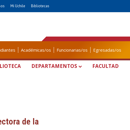
sos
Mi Uchile
Bibliotecas
udiantes
Académicas/os
Funcionarias/os
Egresadas/os
LIOTECA
DEPARTAMENTOS
FACULTAD
ctora de la