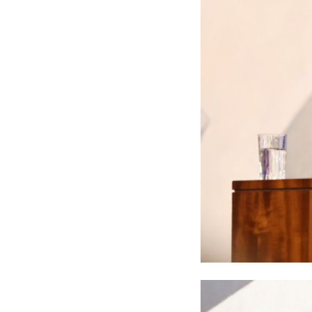
"El origen social o el gén