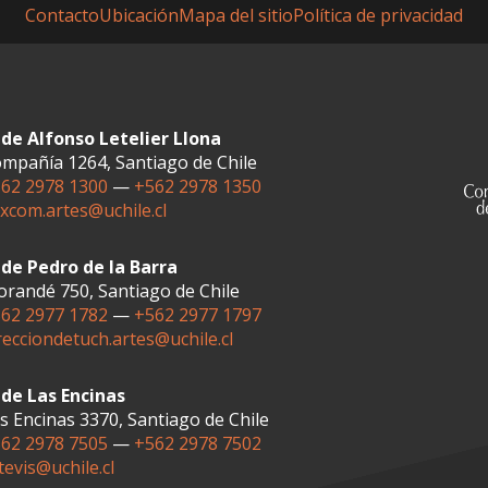
Contacto
Ubicación
Mapa del sitio
Política de privacidad
de Alfonso Letelier Llona
mpañía 1264, Santiago de Chile
62 2978 1300
—
+562 2978 1350
xcom.artes@uchile.cl
de Pedro de la Barra
randé 750, Santiago de Chile
62 2977 1782
—
+562 2977 1797
recciondetuch.artes@uchile.cl
de Las Encinas
s Encinas 3370, Santiago de Chile
62 2978 7505
—
+562 2978 7502
tevis@uchile.cl