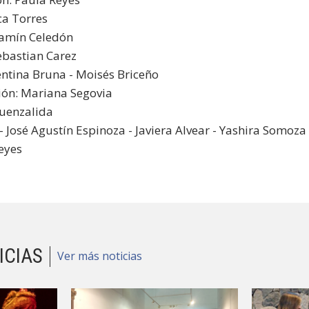
ca Torres
jamín Celedón
ebastian Carez
entina Bruna - Moisés Briceño
ión: Mariana Segovia
Fuenzalida
- José Agustín Espinoza - Javiera Alvear - Yashira Somoza
eyes
ICIAS
Ver más noticias