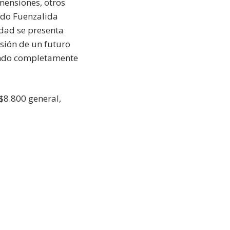
mensiones, otros
rdo Fuenzalida
dad se presenta
sión de un futuro
undo completamente
 $8.800 general,