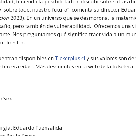
idad, teniendo la posibilidad de discutir sobre otras di
y, sobre todo, nuestro futuro”, comenta su director Edua
ción
2023). En un universo que se desmorona, la materni
afío, pero también de vulnerabilidad. “Ofrecemos una vi
iante. Nos preguntamos qué significa traer vida a un m
u director.
uentran disponibles en
Ticketplus.cl
y sus valores son de
 tercera edad. Más descuentos en la web de la ticketera.
n Siré
urgia: Eduardo Fuenzalida
ón: Paula Reyes