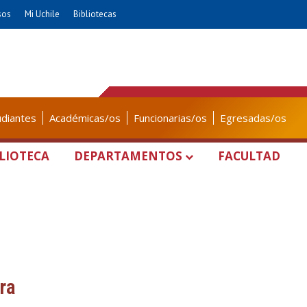
sos
Mi Uchile
Bibliotecas
udiantes
Académicas/os
Funcionarias/os
Egresadas/os
LIOTECA
DEPARTAMENTOS
FACULTAD
ra