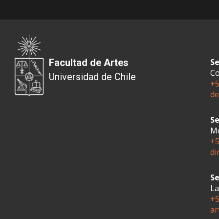
Facultad de Artes
Se
Co
Universidad de Chile
+5
de
Se
Mo
+5
di
Se
La
+5
ar