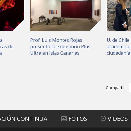
ia
Prof. Luis Montes Rojas
U. de Chile 
ras de
presentó la exposición Plus
académica 
ea
Ultra en Islas Canarias
ciudadanía
Compartir:
ACIÓN CONTINUA
FOTOS
VIDEOS