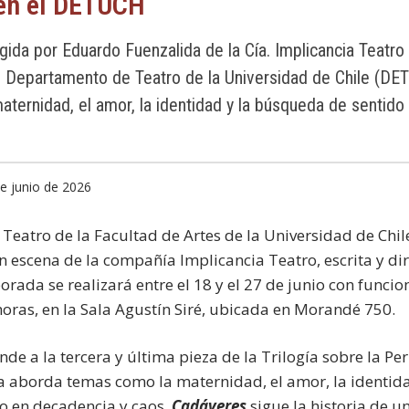
en el DETUCH
rigida por Eduardo Fuenzalida de la Cía. Implicancia Teatro
el Departamento de Teatro de la Universidad de Chile (DE
aternidad, el amor, la identidad y la búsqueda de sentid
de junio de 2026
Teatro de la Facultad de Artes de la Universidad de Chil
en escena de la compañía Implicancia Teatro, escrita y d
rada se realizará entre el 18 y el 27 de junio con funcio
horas, en la Sala Agustín Siré, ubicada en Morandé 750.
de a la tercera y última pieza de la Trilogía sobre la P
 aborda temas como la maternidad, el amor, la identid
o en decadencia y caos.
Cadáveres
sigue la historia de un