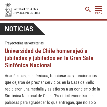
MENÚ
PORTADA
NOTICIAS
ADMISIÓN
Trayectorias universitarias
ETAPA BÁSICA
Universidad de Chile homenajeó a
CARRERAS
jubiladas y jubilados en la Gran Sala
POSTGRADO
Sinfónica Nacional
EXTENSIÓN
Académicas, académicos, funcionarias y funcionarios
CREACIÓN
E INVESTIGACIÓN
que dejaron de prestar servicios en la Casa de Bello
recibieron una medalla y asistieron a un concierto de la
BIBLIOTECA
Sinfónica Nacional de Chile. “Es difícil encontrar las
DEPARTAMENTOS
palabras para agradecer lo que entregan, que no solo