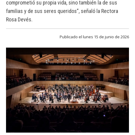
comprometió su propia vida, sino también la de sus
FACULTAD
familias y de sus seres queridos”, señaló la Rectora
Estudiantes
Funcionarias/os
Rosa Devés.
Académicas/os
Egresadas/os
Publicado el lunes 15 de junio de 2026
Un total de 590 académicas, académicos, funcionarias y funcionarios
fueron los que dejaron de prestar servicios a la Casa de Bello desde
2023 y que fueron homenajeados.