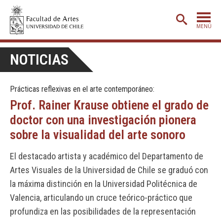
MENÚ
PORTADA
NOTICIAS
ADMISIÓN
Prácticas reflexivas en el arte contemporáneo:
ETAPA BÁSICA
Prof. Rainer Krause obtiene el grado de
CARRERAS
doctor con una investigación pionera
POSTGRADO
sobre la visualidad del arte sonoro
EXTENSIÓN
El destacado artista y académico del Departamento de
CREACIÓN
E INVESTIGACIÓN
Artes Visuales de la Universidad de Chile se graduó con
la máxima distinción en la Universidad Politécnica de
BIBLIOTECA
Valencia, articulando un cruce teórico-práctico que
DEPARTAMENTOS
profundiza en las posibilidades de la representación