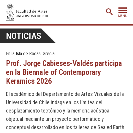
MENÚ
PORTADA
NOTICIAS
ADMISIÓN
En la Isla de Rodas, Grecia:
ETAPA BÁSICA
Prof. Jorge Cabieses-Valdés participa
CARRERAS
en la Biennale of Contemporary
POSTGRADO
Keramics 2026
EXTENSIÓN
El académico del Departamento de Artes Visuales de la
CREACIÓN
E INVESTIGACIÓN
Universidad de Chile indaga en los límites del
desplazamiento tectónico y la memoria acústica
BIBLIOTECA
objetual mediante un proyecto performático y
DEPARTAMENTOS
conceptual desarrollado en los talleres de Sealed Earth.