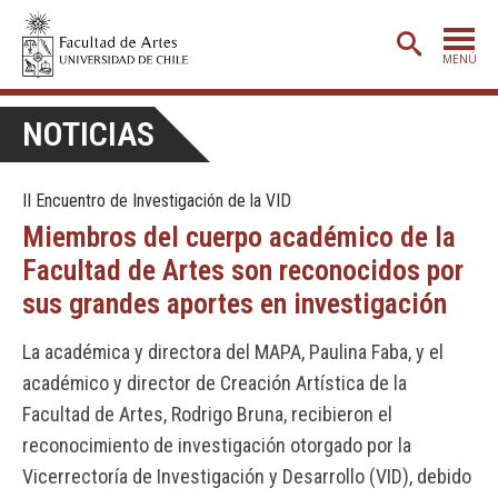
MENÚ
PORTADA
NOTICIAS
ADMISIÓN
II Encuentro de Investigación de la VID
ETAPA BÁSICA
Miembros del cuerpo académico de la
CARRERAS
Facultad de Artes son reconocidos por
POSTGRADO
sus grandes aportes en investigación
EXTENSIÓN
La académica y directora del MAPA, Paulina Faba, y el
CREACIÓN
E INVESTIGACIÓN
académico y director de Creación Artística de la
Facultad de Artes, Rodrigo Bruna, recibieron el
BIBLIOTECA
reconocimiento de investigación otorgado por la
DEPARTAMENTOS
Vicerrectoría de Investigación y Desarrollo (VID), debido