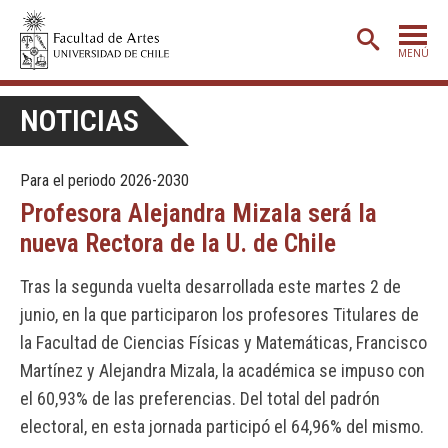
MENÚ
PORTADA
NOTICIAS
ADMISIÓN
Para el periodo 2026-2030
ETAPA BÁSICA
Profesora Alejandra Mizala será la
CARRERAS
nueva Rectora de la U. de Chile
POSTGRADO
Tras la segunda vuelta desarrollada este martes 2 de
EXTENSIÓN
junio, en la que participaron los profesores Titulares de
CREACIÓN
E INVESTIGACIÓN
la Facultad de Ciencias Físicas y Matemáticas, Francisco
Martínez y Alejandra Mizala, la académica se impuso con
BIBLIOTECA
el 60,93% de las preferencias. Del total del padrón
DEPARTAMENTOS
electoral, en esta jornada participó el 64,96% del mismo.