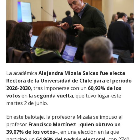
El académico Alejandro Hevia, quien explicó el sistema de apertura de
urna digital.
La académica
Alejandra Mizala Salces fue electa
Rectora de la Universidad de Chile para el periodo
2026-2030,
tras imponerse con un
60,93% de los
votos
en la
segunda vuelta
, que tuvo lugar este
martes 2 de junio.
En este balotaje, la profesora Mizala se impuso al
profesor
Francisco Martínez –quien obtuvo un
39,07% de los votos
–, en una elección en la que
participó un
64,96% del padrón electoral,
con 2740