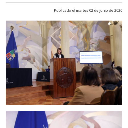
FACULTAD
Publicado el martes 02 de junio de 2026
Estudiantes
Funcionarias/os
Académicas/os
Egresadas/os
“Recibo este amplio respaldo con humildad y responsabilidad, porque
lo entiendo como un mandato colectivo para fortalecer a la
Universidad de Chile y proyectarla hacia el futuro", señaló la Rectora
electa, Alejandra Mizala.