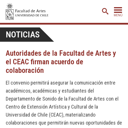
MENÚ
PORTADA
NOTICIAS
ADMISIÓN
Autoridades de la Facultad de Artes y
ETAPA BÁSICA
el CEAC firman acuerdo de
CARRERAS
colaboración
POSTGRADO
El convenio permitirá asegurar la comunicación entre
EXTENSIÓN
académicos, académicas y estudiantes del
CREACIÓN
E INVESTIGACIÓN
Departamento de Sonido de la Facultad de Artes con el
Centro de Extensión Artística y Cultural de la
BIBLIOTECA
Universidad de Chile (CEAC), materializando
DEPARTAMENTOS
colaboraciones que permitirán nuevas oportunidades de