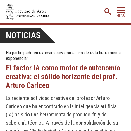
MENÚ
PORTADA
NOTICIAS
ADMISIÓN
Ha participado en exposiciones con el uso de esta herramienta
ETAPA BÁSICA
exponencial:
CARRERAS
El factor IA como motor de autonomía
creativa: el sólido horizonte del prof.
POSTGRADO
Arturo Cariceo
EXTENSIÓN
La reciente actividad creativa del profesor Arturo
CREACIÓN
E INVESTIGACIÓN
Cariceo que ha encontrado en la inteligencia artificial
BIBLIOTECA
(IA) ha sido una herramienta de producción y de
DEPARTAMENTOS
soberanía técnica. A través de la consolidación de su
plataforma "Radio Invisible" y su reciente exhibición