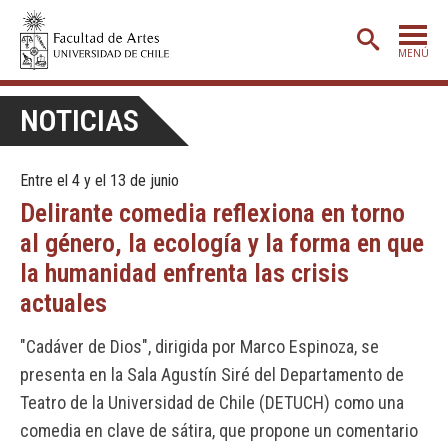
MENÚ
PORTADA
NOTICIAS
ADMISIÓN
Entre el 4 y el 13 de junio
ETAPA BÁSICA
Delirante comedia reflexiona en torno
CARRERAS
al género, la ecología y la forma en que
POSTGRADO
la humanidad enfrenta las crisis
actuales
EXTENSIÓN
CREACIÓN
E INVESTIGACIÓN
"Cadáver de Dios", dirigida por Marco Espinoza, se
presenta en la Sala Agustín Siré del Departamento de
BIBLIOTECA
Teatro de la Universidad de Chile (DETUCH) como una
DEPARTAMENTOS
comedia en clave de sátira, que propone un comentario