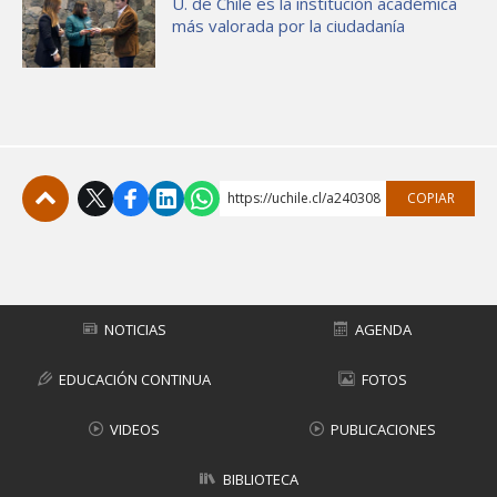
U. de Chile es la institución académica
más valorada por la ciudadanía
https://uchile.cl/a240308
COPIAR
Subir
NOTICIAS
AGENDA
EDUCACIÓN CONTINUA
FOTOS
VIDEOS
PUBLICACIONES
BIBLIOTECA