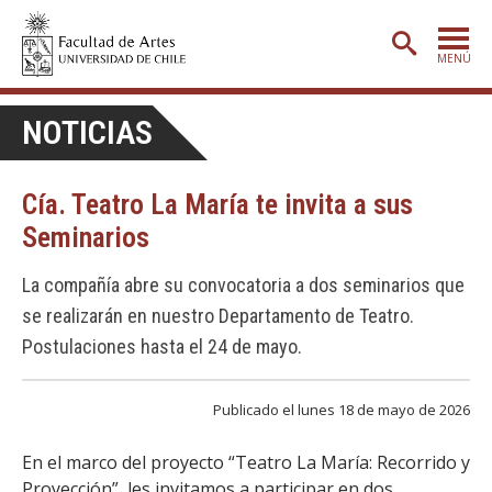
MENÚ
PORTADA
NOTICIAS
ADMISIÓN
Cía. Teatro La María te invita a sus
ETAPA BÁSICA
Seminarios
CARRERAS
La compañía abre su convocatoria a dos seminarios que
POSTGRADO
se realizarán en nuestro Departamento de Teatro.
EXTENSIÓN
Postulaciones hasta el 24 de mayo.
CREACIÓN
E INVESTIGACIÓN
Publicado el lunes 18 de mayo de 2026
BIBLIOTECA
DEPARTAMENTOS
En el marco del proyecto “Teatro La María: Recorrido y
Proyección”, les invitamos a participar en dos