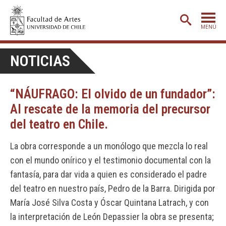
MENÚ
PORTADA
NOTICIAS
ADMISIÓN
“NÁUFRAGO: El olvido de un fundador”:
ETAPA BÁSICA
Al rescate de la memoria del precursor
CARRERAS
del teatro en Chile.
POSTGRADO
La obra corresponde a un monólogo que mezcla lo real
EXTENSIÓN
con el mundo onírico y el testimonio documental con la
CREACIÓN
E INVESTIGACIÓN
fantasía, para dar vida a quien es considerado el padre
del teatro en nuestro país, Pedro de la Barra. Dirigida por
BIBLIOTECA
María José Silva Costa y Óscar Quintana Latrach, y con
DEPARTAMENTOS
la interpretación de León Depassier la obra se presenta;