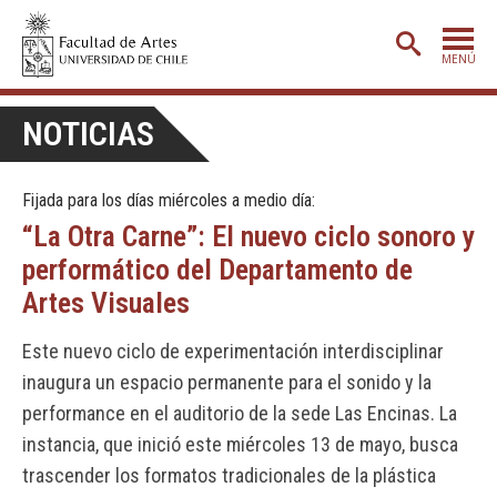
MENÚ
PORTADA
NOTICIAS
ADMISIÓN
Fijada para los días miércoles a medio día:
ETAPA BÁSICA
“La Otra Carne”: El nuevo ciclo sonoro y
CARRERAS
performático del Departamento de
POSTGRADO
Artes Visuales
EXTENSIÓN
Este nuevo ciclo de experimentación interdisciplinar
CREACIÓN
E INVESTIGACIÓN
inaugura un espacio permanente para el sonido y la
performance en el auditorio de la sede Las Encinas. La
BIBLIOTECA
instancia, que inició este miércoles 13 de mayo, busca
DEPARTAMENTOS
trascender los formatos tradicionales de la plástica