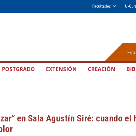
Facultades
U-Cur
Est
POSTGRADO
EXTENSIÓN
CREACIÓN
BIB
izar” en Sala Agustín Siré: cuando el
olor