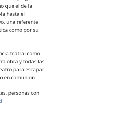
o que el de la
la hasta el
vo, una referente
ítica como por su
ncia teatral como
ra obra y todas las
 teatro para escapar
po en comunión”.
tes, personas con
cl