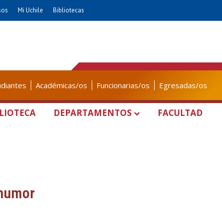
sos
Mi Uchile
Bibliotecas
udiantes
Académicas/os
Funcionarias/os
Egresadas/os
LIOTECA
DEPARTAMENTOS
FACULTAD
 humor