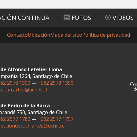
ACIÓN CONTINUA
FOTOS
VIDEOS
Contacto
Ubicación
Mapa del sitio
Política de privacidad
de Alfonso Letelier Llona
mpañía 1264, Santiago de Chile
62 2978 1300
—
+562 2978 1350
xcom.artes@uchile.cl
de Pedro de la Barra
randé 750, Santiago de Chile
62 2977 1782
—
+562 2977 1797
recciondetuch.artes@uchile.cl