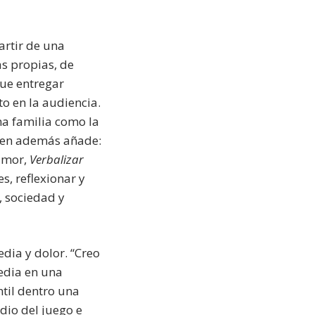
artir de una
as propias, de
que entregar
o en la audiencia.
na familia como la
uien además añade:
humor,
Verbalizar
, reflexionar y
, sociedad y
dia y dolor. “Creo
edia en una
ntil dentro una
dio del juego e