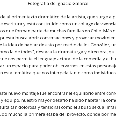
Fotografía de Ignacio Galarce
e al primer texto dramático de la artista, que surge a p
e escritura y está construido como un collage de vivenci
tos que forman parte de muchas familias en Chile. Más 
opuesta busca abrir conversaciones y provocar movimient
e la idea de hablar de esto por medio de los González, u
como la de todes”, destaca la dramaturga y directora, q
 que nos permite el lenguaje actoral de la comedia y el 
ar un espacio para poder observarnos en estos personajes
n esta temática que nos interpela tanto como individuos
este nuevo montaje fue encontrar el equilibrio entre come
 y equipo, nuestro mayor desafío ha sido habitar la com
sulta tan dolorosa y tensional como el abuso sexual infa
yudó mucho la primera etapa del proyecto, donde por me