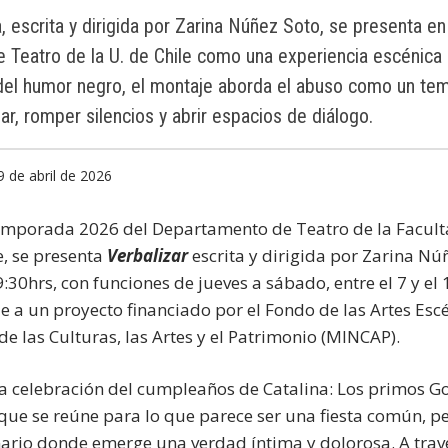
 escrita y dirigida por Zarina Núñez Soto, se presenta en 
 Teatro de la U. de Chile como una experiencia escénica
 del humor negro, el montaje aborda el abuso como un tem
nar, romper silencios y abrir espacios de diálogo.
9 de abril de 2026
emporada 2026 del Departamento de Teatro de la Faculta
e, se presenta
Verbalizar
escrita y dirigida por Zarina Núñ
19:30hrs, con funciones de jueves a sábado, entre el 7 y el
 a un proyecto financiado por el Fondo de las Artes Esc
de las Culturas, las Artes y el Patrimonio (MINCAP).
 la celebración del cumpleaños de Catalina: Los primos G
 que se reúne para lo que parece ser una fiesta común, p
enario donde emerge una verdad íntima y dolorosa. A trav