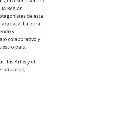
és, el diseño sonoro
e la Región
otagonistas de esta
 Tarapacá. La obra
iendo y
ajo colaborativo y
uestro país.
, las Artes y el
 Producción,