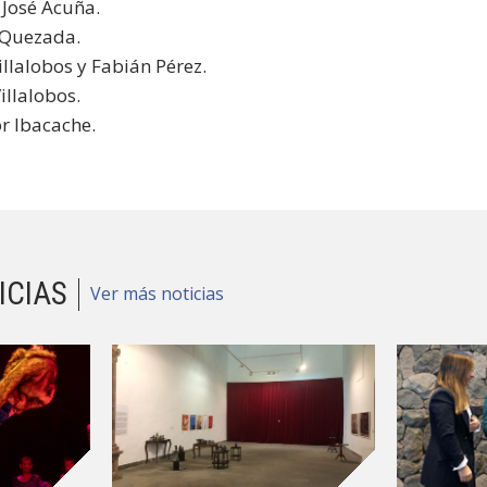
 José Acuña.
 Quezada.
illalobos y Fabián Pérez.
illalobos.
or Ibacache.
ICIAS
Ver más noticias