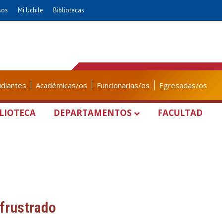
sos
Mi Uchile
Bibliotecas
udiantes
Académicas/os
Funcionarias/os
Egresadas/os
LIOTECA
DEPARTAMENTOS
FACULTAD
 frustrado