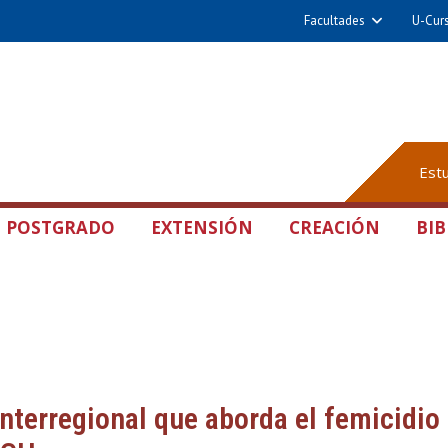
Facultades
U-Cur
Est
POSTGRADO
EXTENSIÓN
CREACIÓN
BIB
interregional que aborda el femicidio