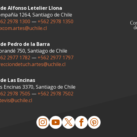
de Alfonso Letelier Llona
mpañía 1264, Santiago de Chile
62 2978 1300
—
+562 2978 1350
xcom.artes@uchile.cl
de Pedro de la Barra
randé 750, Santiago de Chile
62 2977 1782
—
+562 2977 1797
recciondetuch.artes@uchile.cl
de Las Encinas
s Encinas 3370, Santiago de Chile
62 2978 7505
—
+562 2978 7502
tevis@uchile.cl