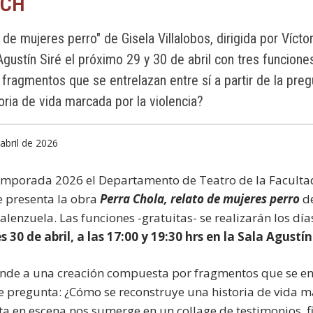
UCH
 de mujeres perro" de Gisela Villalobos, dirigida por Vícto
Agustín Siré el próximo 29 y 30 de abril con tres funcione
fragmentos que se entrelazan entre sí a partir de la pr
oria de vida marcada por la violencia?
abril de 2026
emporada 2026 el Departamento de Teatro de la Facultad
e presenta la obra
Perra Chola, relato de mujeres perro
d
Valenzuela. Las funciones -gratuitas- se realizarán los día
 30 de abril, a las 17:00 y 19:30 hrs en la Sala Agustín
nde a una creación compuesta por fragmentos que se ent
nte pregunta: ¿Cómo se reconstruye una historia de vida 
sta en escena nos sumerge en un collage de testimonios, 