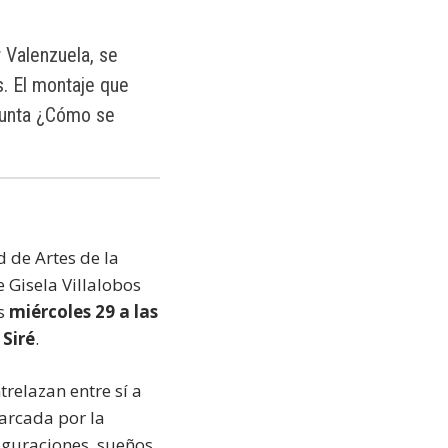
r Valenzuela, se
s. El montaje que
egunta ¿Cómo se
 de Artes de la
e Gisela Villalobos
s
miércoles 29 a las
 Siré
.
relazan entre sí a
marcada por la
figuraciones, sueños