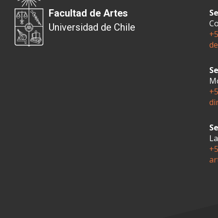
Facultad de Artes
Se
Co
Universidad de Chile
+5
de
Se
Mo
+5
di
Se
La
+5
ar