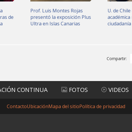
ia
Prof. Luis Montes Rojas
U. de Chile 
ras de
presentó la exposición Plus
académica 
ea
Ultra en Islas Canarias
ciudadanía
Compartir:
ACIÓN CONTINUA
FOTOS
VIDEOS
Contacto
Ubicación
Mapa del sitio
Política de privacidad