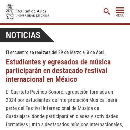
MENÚ
PORTADA
NOTICIAS
ADMISIÓN
El encuentro se realizará del 29 de Marzo al 8 de Abril.
ETAPA BÁSICA
Estudiantes y egresados de música
CARRERAS
participarán en destacado festival
POSTGRADO
internacional en México
EXTENSIÓN
El Cuarteto Pacífico Sonoro, agrupación formada en
CREACIÓN
E INVESTIGACIÓN
2024 por estudiantes de Interpretación Musical, será
parte del Festival Internacional de Música de
BIBLIOTECA
Guadalajara, donde participará en clases y actividades
DEPARTAMENTOS
formativas junto a destacados músicos internacionales,