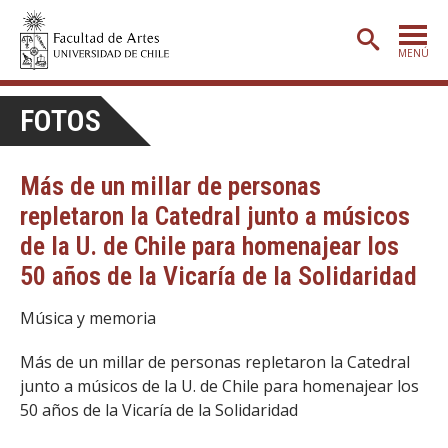
MENÚ
PORTADA
FOTOS
ADMISIÓN
Más de un millar de personas
ETAPA BÁSICA
repletaron la Catedral junto a músicos
CARRERAS
de la U. de Chile para homenajear los
POSTGRADO
50 años de la Vicaría de la Solidaridad
EXTENSIÓN
Música y memoria
CREACIÓN
E INVESTIGACIÓN
Más de un millar de personas repletaron la Catedral
BIBLIOTECA
junto a músicos de la U. de Chile para homenajear los
50 años de la Vicaría de la Solidaridad
DEPARTAMENTOS