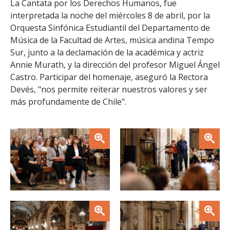
La Cantata por los Derechos Humanos, fue
FACULTAD
interpretada la noche del miércoles 8 de abril, por la
Orquesta Sinfónica Estudiantil del Departamento de
Estudiantes
Funcionarias/os
Música de la Facultad de Artes, música andina Tempo
Académicas/os
Egresadas/os
Sur, junto a la declamación de la académica y actriz
Annie Murath, y la dirección del profesor Miguel Ángel
Castro. Participar del homenaje, aseguró la Rectora
Devés, "nos permite reiterar nuestros valores y ser
más profundamente de Chile".
Zoom
Zoom
Zoom
Zoom