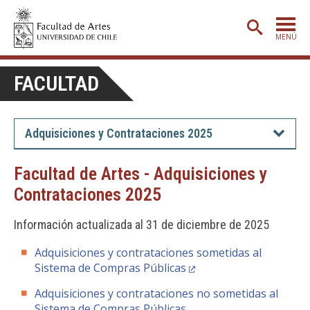
MENÚ
PORTADA
FACULTAD
ADMISIÓN
ETAPA BÁSICA
Adquisiciones y Contrataciones 2025
CARRERAS
Facultad de Artes - Adquisiciones y
POSTGRADO
Contrataciones 2025
EXTENSIÓN
Información actualizada al 31 de diciembre de 2025
CREACIÓN
E INVESTIGACIÓN
Adquisiciones y contrataciones sometidas al
BIBLIOTECA
Sistema de Compras Públicas
DEPARTAMENTOS
Adquisiciones y contrataciones no sometidas al
Sistema de Compras Públicas