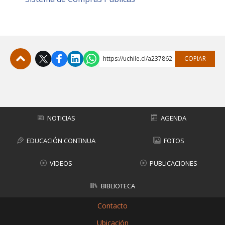
FACULTAD
Estudiantes
Funcionarias/os
Académicas/os
Egresadas/os
https://uchile.cl/a237862
COPIAR
Subir
NOTICIAS
AGENDA
EDUCACIÓN CONTINUA
FOTOS
VIDEOS
PUBLICACIONES
BIBLIOTECA
Contacto
Ubicación