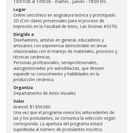
13/07/26 al 1/09/26 - martes , jueves - 18:00 hrs.
FACULTAD
Lugar
Online sincrónico en asignatura teórica y prototipado
Estudiantes
Funcionarias/os
3D (Con clases presenciales para el proceso de
impresión en la Facultad de Artes, Las Encinas #3370)
Académicas/os
Egresadas/os
Dirigido a
Diseñadores, artistas en general, educadores y
artesanos con experiencia demostrable en áreas
relacionadas con el manejo de materiales, procesos y
técnicas cerámicas.
Personas profesionales, semiprofesionales,
autogestionadas y/o autodidactas, que deseen
expandir su conocimiento y habilidades en la
producción cerámica.
Organiza
Departamento de Artes Visuales
Valor
Arancel: $1.850.000
Una vez que el programa revisa los antecedentes de
las y los postulantes, se comunica la selección según
corresponda. La apertura del programa estará
supeditada al número de postulantes inscritos.