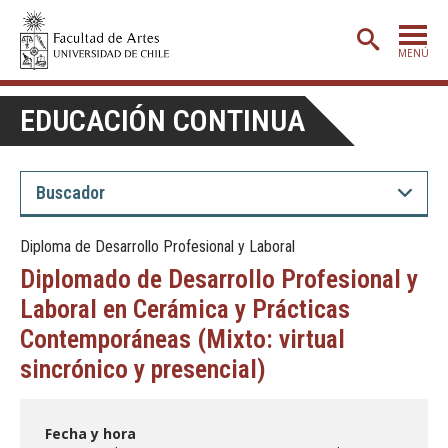
MENÚ
PORTADA
EDUCACIÓN CONTINUA
ADMISIÓN
ETAPA BÁSICA
CARRERAS
Diploma de Desarrollo Profesional y Laboral
POSTGRADO
Diplomado de Desarrollo Profesional y
EXTENSIÓN
Laboral en Cerámica y Prácticas
Contemporáneas (Mixto: virtual
CREACIÓN
E INVESTIGACIÓN
sincrónico y presencial)
BIBLIOTECA
DEPARTAMENTOS
Fecha y hora