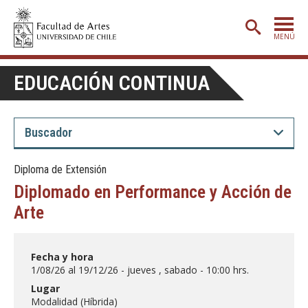
MENÚ
PORTADA
EDUCACIÓN CONTINUA
ADMISIÓN
ETAPA BÁSICA
CARRERAS
Diploma de Extensión
POSTGRADO
Diplomado en Performance y Acción de
EXTENSIÓN
Arte
CREACIÓN
E INVESTIGACIÓN
Fecha y hora
BIBLIOTECA
1/08/26 al 19/12/26 - jueves , sabado - 10:00 hrs.
DEPARTAMENTOS
Lugar
Modalidad (Híbrida)