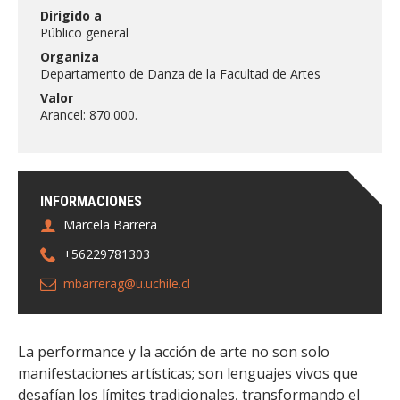
FACULTAD
Dirigido a
Público general
Estudiantes
Funcionarias/os
Organiza
Departamento de Danza de la Facultad de Artes
Académicas/os
Egresadas/os
Valor
Arancel: 870.000.
INFORMACIONES
Marcela Barrera
+56229781303
mbarrerag@u.uchile.cl
La performance y la acción de arte no son solo
manifestaciones artísticas; son lenguajes vivos que
desafían los límites tradicionales, transformando el