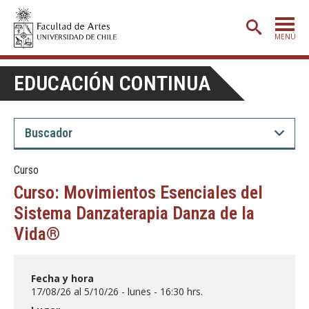
MENÚ
PORTADA
EDUCACIÓN CONTINUA
ADMISIÓN
ETAPA BÁSICA
CARRERAS
Curso
POSTGRADO
Curso: Movimientos Esenciales del
EXTENSIÓN
Sistema Danzaterapia Danza de la
Vida®
CREACIÓN
E INVESTIGACIÓN
BIBLIOTECA
Fecha y hora
DEPARTAMENTOS
17/08/26 al 5/10/26 - lunes - 16:30 hrs.