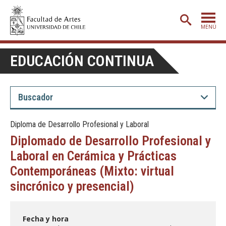
MENÚ
PORTADA
EDUCACIÓN CONTINUA
ADMISIÓN
ETAPA BÁSICA
CARRERAS
Diploma de Desarrollo Profesional y Laboral
POSTGRADO
Diplomado de Desarrollo Profesional y
EXTENSIÓN
Laboral en Cerámica y Prácticas
Contemporáneas (Mixto: virtual
CREACIÓN
E INVESTIGACIÓN
sincrónico y presencial)
BIBLIOTECA
DEPARTAMENTOS
Fecha y hora