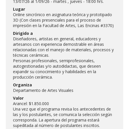
13/07/26 al 1/09/26 - martes , jueves - 18:00 hrs.
FACULTAD
Lugar
Online sincrónico en asignatura teórica y prototipado
Estudiantes
Funcionarias/os
3D (Con clases presenciales para el proceso de
impresión en la Facultad de Artes, Las Encinas #3370)
Académicas/os
Egresadas/os
Dirigido a
Diseñadores, artistas en general, educadores y
artesanos con experiencia demostrable en áreas
relacionadas con el manejo de materiales, procesos y
técnicas cerámicas.
Personas profesionales, semiprofesionales,
autogestionadas y/o autodidactas, que deseen
expandir su conocimiento y habilidades en la
producción cerámica.
Organiza
Departamento de Artes Visuales
Valor
Arancel: $1.850.000
Una vez que el programa revisa los antecedentes de
las y los postulantes, se comunica la selección según
corresponda. La apertura del programa estará
supeditada al número de postulantes inscritos.