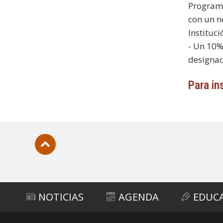
Programa
con un n
Instituci
- Un 10%
designac
Para in
Subir
NOTICIAS
AGENDA
EDUC