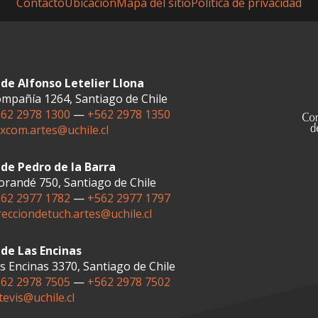
Contacto
Ubicación
Mapa del sitio
Política de privacidad
de Alfonso Letelier Llona
mpañía 1264, Santiago de Chile
62 2978 1300
—
+562 2978 1350
xcom.artes@uchile.cl
de Pedro de la Barra
randé 750, Santiago de Chile
62 2977 1782
—
+562 2977 1797
recciondetuch.artes@uchile.cl
de Las Encinas
s Encinas 3370, Santiago de Chile
62 2978 7505
—
+562 2978 7502
tevis@uchile.cl