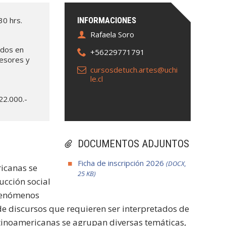
30 hrs.
INFORMACIONES
Rafaela Soro
ados en
+56229771791
fesores y
cursosdetuch.artes@uchi
le.cl
$22.000.-
DOCUMENTOS ADJUNTOS
Ficha de inscripción 2026
(DOCX,
ricanas se
25 KB)
ucción social
 fenómenos
 de discursos que requieren ser interpretados de
atinoamericanas se agrupan diversas temáticas,