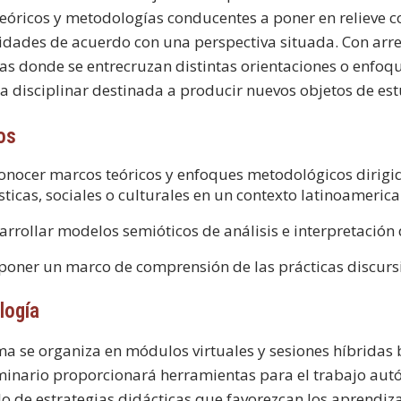
eóricos y metodologías conducentes a poner en relieve co
idades de acuerdo con una perspectiva situada. Con arr
s donde se entrecruzan distintas orientaciones o enfoqu
ia disciplinar destinada a producir nuevos objetos de est
os
onocer marcos teóricos y enfoques metodológicos dirigid
ísticas, sociales o culturales en un contexto latinoameric
arrollar modelos semióticos de análisis e interpretación d
poner un marco de comprensión de las prácticas discursi
logía
ma se organiza en módulos virtuales y sesiones híbridas
inario proporcionará herramientas para el trabajo autón
lo de estrategias didácticas que favorezcan los aprendiza