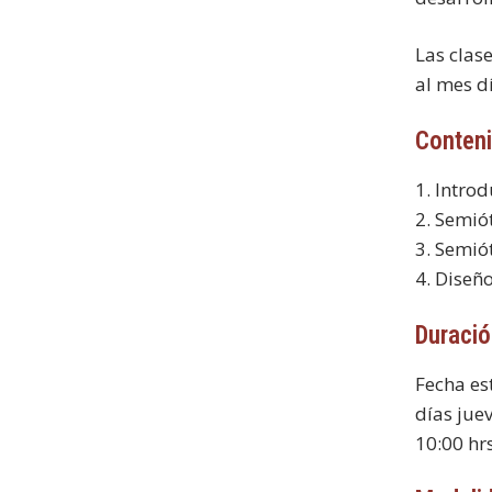
Las clase
al mes dí
Conten
1. Intro
2. Semiót
3. Semió
4. Diseño
Duraci
Fecha es
días jue
10:00 hrs