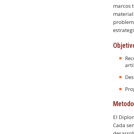
marcos t
material
problema
estrateg
Objetiv
Rec
art
Des
Pro
Metodo
El Diplo
Cada sem
desarrol