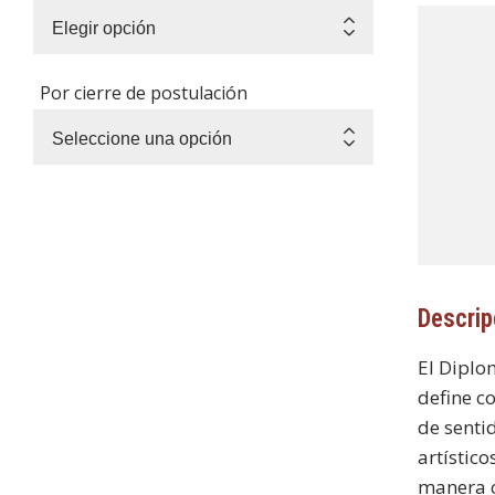
Por cierre de postulación
Descrip
El Diplo
define c
de senti
artístic
manera c