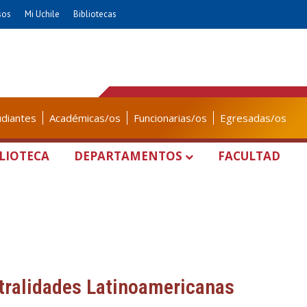
sos
Mi Uchile
Bibliotecas
udiantes
Académicas/os
Funcionarias/os
Egresadas/os
LIOTECA
DEPARTAMENTOS
FACULTAD
ralidades Latinoamericanas