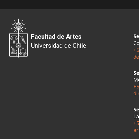
Facultad de Artes
Se
Co
Universidad de Chile
+5
de
Se
Mo
+5
di
Se
La
+5
ar