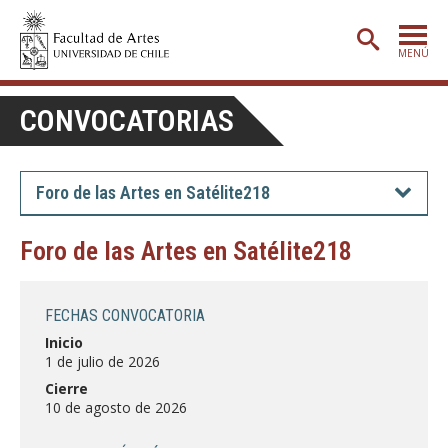
MENÚ
PORTADA
CONVOCATORIAS
ADMISIÓN
ETAPA BÁSICA
Foro de las Artes en Satélite218
CARRERAS
Foro de las Artes en Satélite218
POSTGRADO
EXTENSIÓN
FECHAS CONVOCATORIA
CREACIÓN
E INVESTIGACIÓN
Inicio
1 de julio de 2026
BIBLIOTECA
Cierre
10 de agosto de 2026
DEPARTAMENTOS