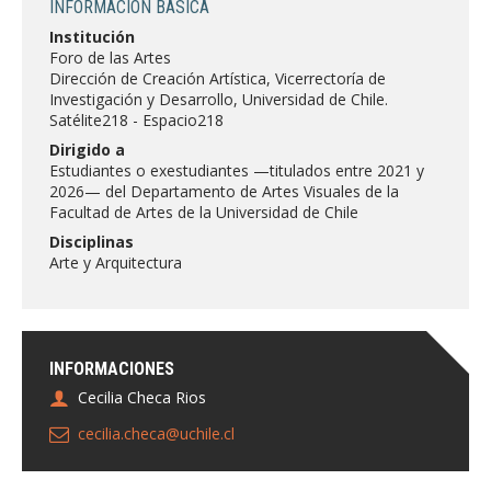
INFORMACIÓN BÁSICA
FACULTAD
Institución
Foro de las Artes
Estudiantes
Funcionarias/os
Dirección de Creación Artística, Vicerrectoría de
Investigación y Desarrollo, Universidad de Chile.
Académicas/os
Egresadas/os
Satélite218 - Espacio218
Dirigido a
Estudiantes o exestudiantes —titulados entre 2021 y
2026— del Departamento de Artes Visuales de la
Facultad de Artes de la Universidad de Chile
Disciplinas
Arte y Arquitectura
INFORMACIONES
Cecilia Checa Rios
cecilia.checa@uchile.cl