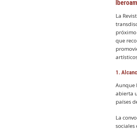
Iberoam
La Revis
transdis
próximo 
que reco
promovie
artístico
1. Alcanc
Aunque
abierta 
países d
La convo
sociales 