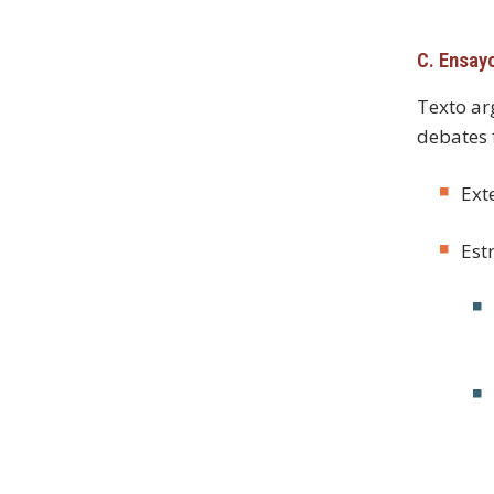
C. Ensay
Texto ar
debates f
Ext
Est