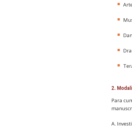
Art
Mus
Dan
Dra
Ter
2. Modal
Para cum
manuscrit
A. Inves