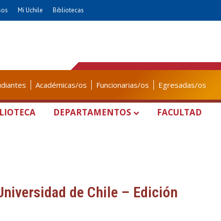
sos
Mi Uchile
Bibliotecas
udiantes
Académicas/os
Funcionarias/os
Egresadas/os
LIOTECA
DEPARTAMENTOS
FACULTAD
Universidad de Chile – Edición