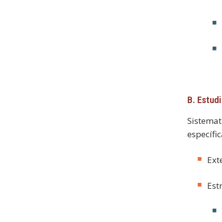
B. Estud
Sistemat
específic
Ext
Est