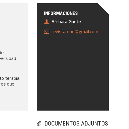
INFORMACIONES
Bárbara Gaete
revistatono@gmail.com
de
versidad
to terapia,
/es que
.
DOCUMENTOS ADJUNTOS