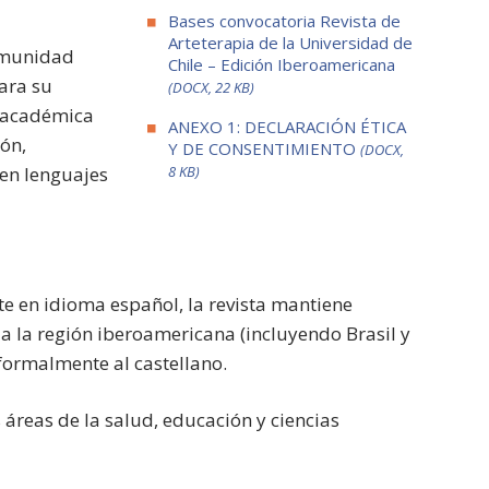
Bases convocatoria Revista de
Arteterapia de la Universidad de
comunidad
Chile – Edición Iberoamericana
para su
(DOCX, 22 KB)
 académica
ANEXO 1: DECLARACIÓN ÉTICA
ión,
Y DE CONSENTIMIENTO
(DOCX,
 en lenguajes
8 KB)
te en idioma español, la revista mantiene
da la región iberoamericana (incluyendo Brasil y
formalmente al castellano.
 áreas de la salud, educación y ciencias