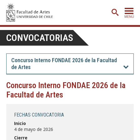
MENÚ
PORTADA
CONVOCATORIAS
ADMISIÓN
ETAPA BÁSICA
Concurso Interno FONDAE 2026 de la Facultad
de Artes
CARRERAS
POSTGRADO
Concurso Interno FONDAE 2026 de la
Facultad de Artes
EXTENSIÓN
CREACIÓN
E INVESTIGACIÓN
FECHAS CONVOCATORIA
BIBLIOTECA
Inicio
4 de mayo de 2026
DEPARTAMENTOS
Cierre