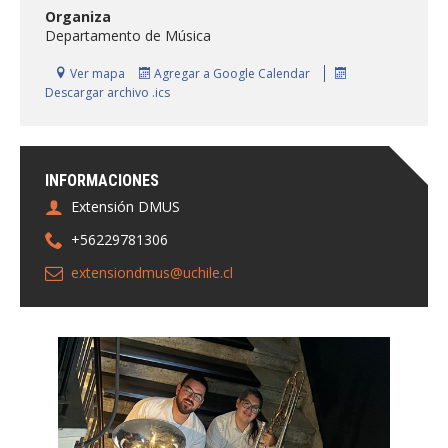
FACULTAD
Organiza
Departamento de Música
Estudiantes
Funcionarias/os
Ver mapa
Agregar a Google Calendar
Descargar archivo .ics
Académicas/os
Egresadas/os
INFORMACIONES
Extensión DMUS
+56229781306
extensiondmus@uchile.cl