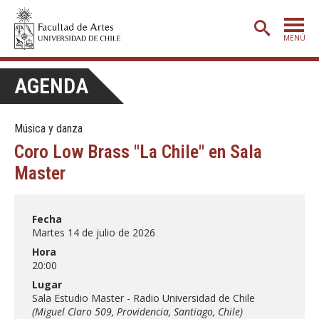
MENÚ
PORTADA
AGENDA
ADMISIÓN
Música y danza
ETAPA BÁSICA
Coro Low Brass "La Chile" en Sala
CARRERAS
Master
POSTGRADO
EXTENSIÓN
Fecha
Martes 14 de julio de 2026
CREACIÓN
E INVESTIGACIÓN
Hora
20:00
BIBLIOTECA
Lugar
DEPARTAMENTOS
Sala Estudio Master - Radio Universidad de Chile
(Miguel Claro 509, Providencia, Santiago, Chile)