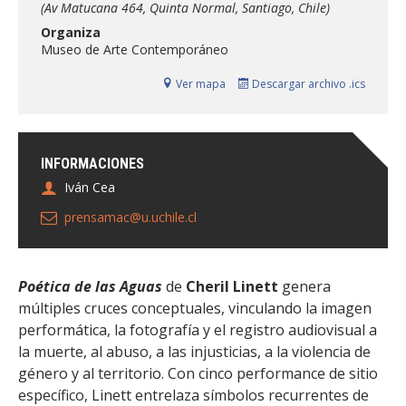
(Av Matucana 464, Quinta Normal, Santiago, Chile)
FACULTAD
Organiza
Museo de Arte Contemporáneo
Estudiantes
Funcionarias/os
Ver mapa
Descargar archivo .ics
Académicas/os
Egresadas/os
INFORMACIONES
Iván Cea
prensamac@u.uchile.cl
Poética de las Aguas
de
Cheril Linett
genera
múltiples cruces conceptuales, vinculando la imagen
performática, la fotografía y el registro audiovisual a
la muerte, al abuso, a las injusticias, a la violencia de
género y al territorio. Con cinco performance de sitio
específico, Linett entrelaza símbolos recurrentes de