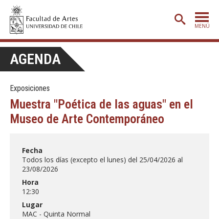
MENÚ
PORTADA
AGENDA
ADMISIÓN
Exposiciones
ETAPA BÁSICA
Muestra "Poética de las aguas" en el
CARRERAS
Museo de Arte Contemporáneo
POSTGRADO
EXTENSIÓN
Fecha
Todos los días (excepto el lunes) del 25/04/2026 al
CREACIÓN
E INVESTIGACIÓN
23/08/2026
Hora
BIBLIOTECA
12:30
DEPARTAMENTOS
Lugar
MAC - Quinta Normal