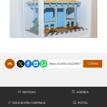
https://uchile.cl/a239611
COPIAR
Subir
NOTICIAS
AGENDA
EDUCACIÓN CONTINUA
FOTOS