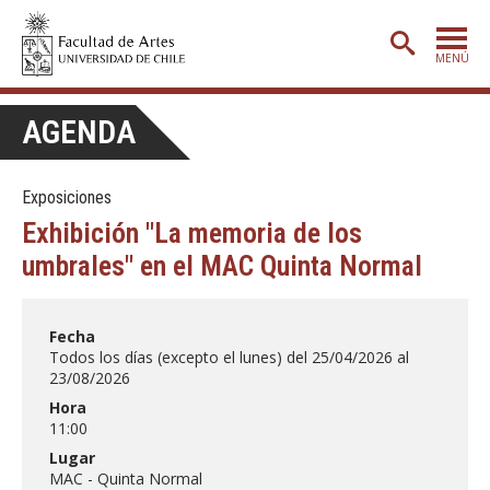
MENÚ
PORTADA
AGENDA
ADMISIÓN
Exposiciones
ETAPA BÁSICA
Exhibición "La memoria de los
CARRERAS
umbrales" en el MAC Quinta Normal
POSTGRADO
EXTENSIÓN
Fecha
Todos los días (excepto el lunes) del 25/04/2026 al
CREACIÓN
E INVESTIGACIÓN
23/08/2026
Hora
BIBLIOTECA
11:00
DEPARTAMENTOS
Lugar
MAC - Quinta Normal