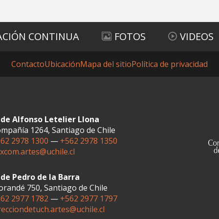
ACIÓN CONTINUA
FOTOS
VIDEOS
Contacto
Ubicación
Mapa del sitio
Política de privacidad
de Alfonso Letelier Llona
mpañía 1264, Santiago de Chile
62 2978 1300
—
+562 2978 1350
xcom.artes@uchile.cl
de Pedro de la Barra
randé 750, Santiago de Chile
62 2977 1782
—
+562 2977 1797
recciondetuch.artes@uchile.cl