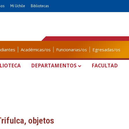
sos
Mi Uchile
Bibliotecas
udiantes
Académicas/os
Funcionarias/os
Egresadas/os
LIOTECA
DEPARTAMENTOS
FACULTAD
rifulca, objetos