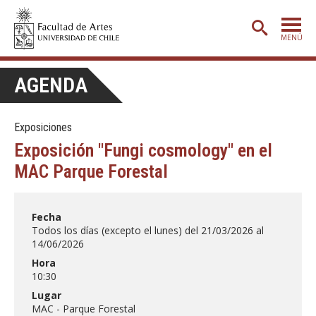
MENÚ
PORTADA
AGENDA
ADMISIÓN
Exposiciones
ETAPA BÁSICA
Exposición "Fungi cosmology" en el
CARRERAS
MAC Parque Forestal
POSTGRADO
EXTENSIÓN
Fecha
Todos los días (excepto el lunes) del 21/03/2026 al
CREACIÓN
E INVESTIGACIÓN
14/06/2026
Hora
BIBLIOTECA
10:30
DEPARTAMENTOS
Lugar
MAC - Parque Forestal