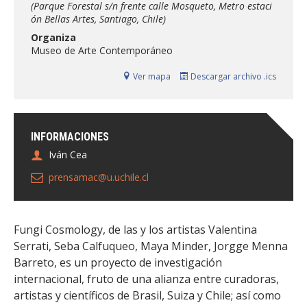
(Parque Forestal s/n frente calle Mosqueto, Metro estaci
FACULTAD
ón Bellas Artes, Santiago, Chile)
Organiza
Estudiantes
Funcionarias/os
Museo de Arte Contemporáneo
Académicas/os
Egresadas/os
Ver mapa
Descargar archivo .ics
INFORMACIONES
Iván Cea
prensamac@u.uchile.cl
Fungi Cosmology, de las y los artistas Valentina
Serrati, Seba Calfuqueo, Maya Minder, Jorgge Menna
Barreto, es un proyecto de investigación
internacional, fruto de una alianza entre curadoras,
artistas y científicos de Brasil, Suiza y Chile; así como