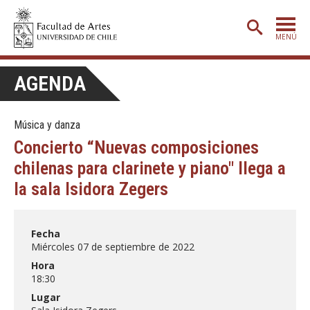
MENÚ
PORTADA
AGENDA
ADMISIÓN
Música y danza
ETAPA BÁSICA
Concierto “Nuevas composiciones
CARRERAS
chilenas para clarinete y piano" llega a
POSTGRADO
la sala Isidora Zegers
EXTENSIÓN
Fecha
CREACIÓN
E INVESTIGACIÓN
Miércoles 07 de septiembre de 2022
BIBLIOTECA
Hora
18:30
DEPARTAMENTOS
Lugar