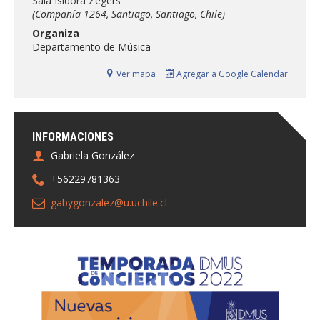
Sala Isidora Zegers
FACULTAD
(Compañía 1264, Santiago, Santiago, Chile)
Organiza
Estudiantes
Funcionarias/os
Departamento de Música
Académicas/os
Egresadas/os
Ver mapa
Agregar a Google Calendar
INFORMACIONES
Gabriela González
+56229781363
gabygonzalez@u.uchile.cl